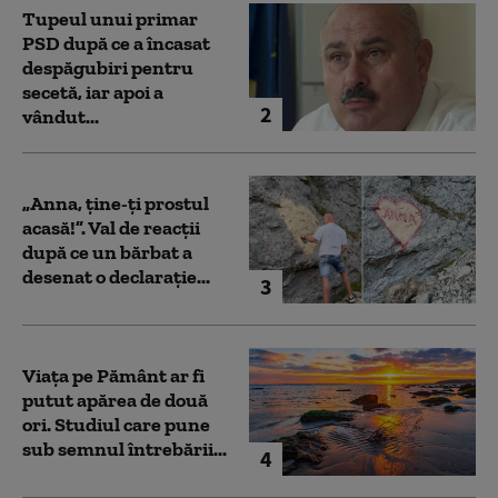
Tupeul unui primar
PSD după ce a încasat
despăgubiri pentru
secetă, iar apoi a
2
vândut...
„Anna, ţine-ţi prostul
acasă!”. Val de reacții
după ce un bărbat a
desenat o declarație...
3
Viața pe Pământ ar fi
putut apărea de două
ori. Studiul care pune
sub semnul întrebării...
4