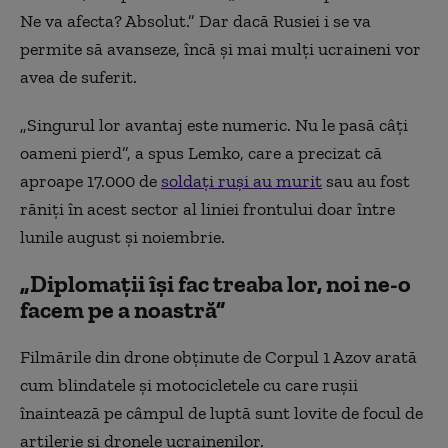
Ne va afecta? Absolut.” Dar dacă Rusiei i se va
permite să avanseze, încă și mai mulți ucraineni vor
avea de suferit.
„Singurul lor avantaj este numeric. Nu le pasă câți
oameni pierd”, a spus Lemko, care a precizat că
aproape 17.000 de
soldați ruși au murit
sau au fost
răniți în acest sector al liniei frontului doar între
lunile august și noiembrie.
„Diplomații își fac treaba lor, noi ne-o
facem pe a noastră”
Filmările din drone obținute de Corpul 1 Azov arată
cum blindatele și motocicletele cu care rușii
înaintează pe câmpul de luptă sunt lovite de focul de
artilerie și dronele ucrainenilor.