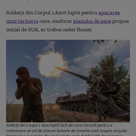
Soldații din Corpul 1 Azov luptă pentru
apărarea
unui teritoriu
care, conform
planului de pace
propus
inițial de SUA, ar trebui cedat Rusiei.
Soldații din Corpul 1 Azov luptă încă din vara trecută pentru a
contracara un val de atacuri lansate de armata rusă asupra orașului
Pokrovsk și a zonelor din jurul acestui oraș-fortăreață din regiunea