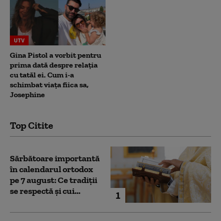
UTV
Gina Pistol a vorbit pentru
prima dată despre relația
cu tatăl ei. Cum i-a
schimbat viața fiica sa,
Josephine
Top Citite
Sărbătoare importantă
în calendarul ortodox
pe 7 august: Ce tradiții
se respectă și cui...
1