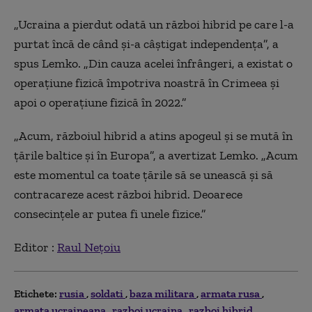
„Ucraina a pierdut odată un război hibrid pe care l-a
purtat încă de când și-a câștigat independența”, a
spus Lemko. „Din cauza acelei înfrângeri, a existat o
operațiune fizică împotriva noastră în Crimeea și
apoi o operațiune fizică în 2022.”
„Acum, războiul hibrid a atins apogeul și se mută în
țările baltice și în Europa”, a avertizat Lemko. „Acum
este momentul ca toate țările să se unească și să
contracareze acest război hibrid. Deoarece
consecințele ar putea fi unele fizice.”
Editor :
Raul Nețoiu
Etichete:
rusia
soldati
baza militara
armata rusa
armata ucraineana
razboi ucraina
razboi hibrid