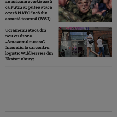
americane avertizează
că Putin ar putea ataca
o țară NATO încă din
această toamnă (WSJ)
Ucrainenii atacă din
nou cu drone
„Amazonul rusesc”.
Incendiu la un centru
logistic Wildberries din
Ekaterinburg
Bloomberg: Economia
de război a Rusiei
alimentează creşteri
salariale pe care
companiile nu şi le
permit