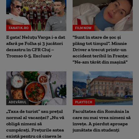
FANATIK.RO
FILM NOW
E gata! Neluțu Varga i-a dat
"Sunt în stare de șoc și
afară pe Folha și 3 jucători
plâng tot timpul". Minnie
dezastru în CFR Cluj –
Driver a trecut printr-un
Tromso 0-5. Exclusiv
accident teribil în Franța:
"Ne-am târât din mașină"
ADEVĂRUL
PLAYTECH
„Taxa de turist” sau prețul
Facultatea din România la
normal al vacanței? „Nu vă
care nu mai vrea nimeni să
obligă nimeni să
înveţe. A pierdut aproape
cumpărați. Prețurile astea
jumătate din studenţi
există pentru că cineva le