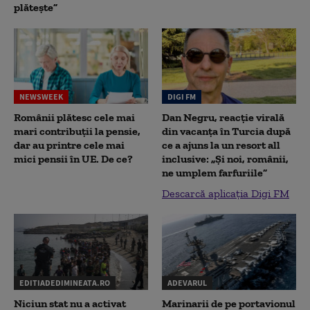
plătește”
NEWSWEEK
DIGI FM
Românii plătesc cele mai
Dan Negru, reacție virală
mari contribuții la pensie,
din vacanța în Turcia după
dar au printre cele mai
ce a ajuns la un resort all
mici pensii în UE. De ce?
inclusive: „Și noi, românii,
ne umplem farfuriile”
Descarcă aplicația Digi FM
EDITIADEDIMINEATA.RO
ADEVARUL
Niciun stat nu a activat
Marinarii de pe portavionul