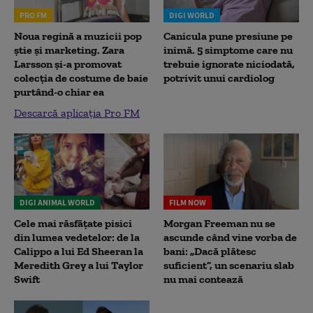
PRO FM
DIGI WORLD
Noua regină a muzicii pop
Canicula pune presiune pe
știe și marketing. Zara
inimă. 5 simptome care nu
Larsson și-a promovat
trebuie ignorate niciodată,
colecția de costume de baie
potrivit unui cardiolog
purtând-o chiar ea
Descarcă aplicația Pro FM
DIGI ANIMAL WORLD
FILM NOW
Cele mai răsfățate pisici
Morgan Freeman nu se
din lumea vedetelor: de la
ascunde când vine vorba de
Calippo a lui Ed Sheeran la
bani: „Dacă plătesc
Meredith Grey a lui Taylor
suficient”, un scenariu slab
Swift
nu mai contează