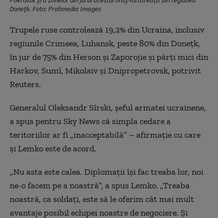
Donețk. Foto: Profimedia Images
Trupele ruse controlează 19,2% din Ucraina, inclusiv
regiunile Crimeea, Luhansk, peste 80% din Donețk,
în jur de 75% din Herson și Zaporojie și părți mici din
Harkov, Sumî, Mikolaiv și Dnipropetrovsk, potrivit
Reuters.
Generalul Oleksandr Sîrski, șeful armatei ucrainene,
a spus pentru Sky News că simpla cedare a
teritoriilor ar fi „inacceptabilă” – afirmație cu care
și Lemko este de acord.
„Nu asta este calea. Diplomații își fac treaba lor, noi
ne-o facem pe a noastră”, a spus Lemko. „Treaba
noastră, ca soldați, este să le oferim cât mai mult
avantaje posibil echipei noastre de negociere. Și