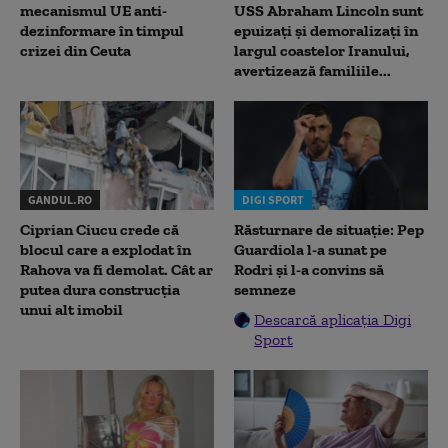
mecanismul UE anti-
USS Abraham Lincoln sunt
dezinformare în timpul
epuizați și demoralizați în
crizei din Ceuta
largul coastelor Iranului,
avertizează familiile...
GANDUL.RO
DIGI SPORT
Ciprian Ciucu crede că
Răsturnare de situație: Pep
blocul care a explodat în
Guardiola l-a sunat pe
Rahova va fi demolat. Cât ar
Rodri și l-a convins să
putea dura construcția
semneze
unui alt imobil
Descarcă aplicația Digi
Sport