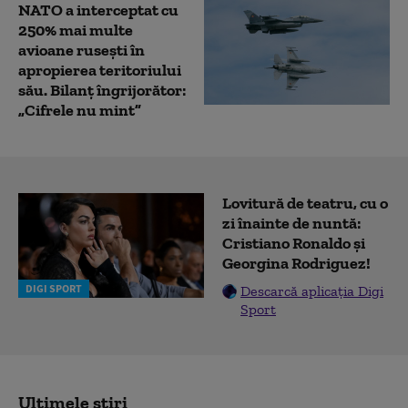
NATO a interceptat cu
250% mai multe
avioane rusești în
apropierea teritoriului
său. Bilanț îngrijorător:
„Cifrele nu mint”
Lovitură de teatru, cu o
zi înainte de nuntă:
Cristiano Ronaldo și
Georgina Rodriguez!
DIGI SPORT
Descarcă aplicația Digi
Sport
Ultimele știri