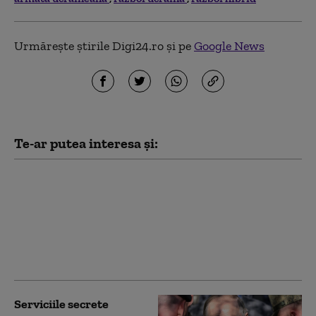
Urmărește știrile Digi24.ro și pe
Google News
Te-ar putea interesa și:
„Au primit instrucțiuni
să desfășoare campanii
agresive”: Regiunile
rusești măresc
bonusurile acordate
recrutorilor de război
Serviciile secrete