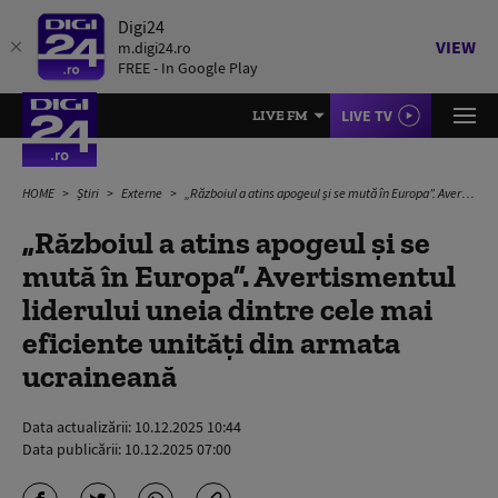
Digi24
VIEW
m.digi24.ro
FREE - In Google Play
LIVE TV
LIVE FM
HOME
Știri
Externe
„Războiul a atins apogeul și se mută în Europa”. Avertismentul liderului uneia dintre cele mai eficiente unități din armata ucraineană
„Războiul a atins apogeul și se
mută în Europa”. Avertismentul
liderului uneia dintre cele mai
eficiente unități din armata
ucraineană
Data actualizării:
10.12.2025 10:44
Data publicării:
10.12.2025 07:00