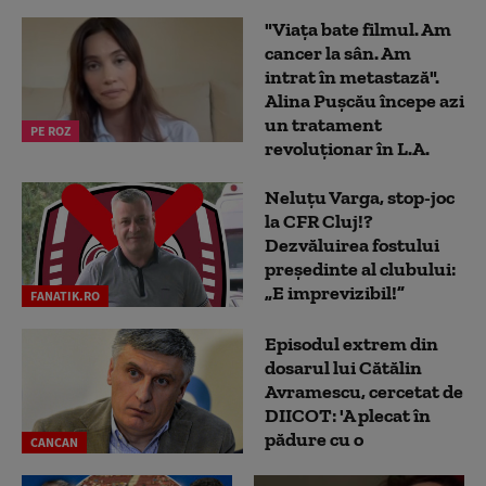
"Viața bate filmul. Am
cancer la sân. Am
intrat în metastază".
Alina Pușcău începe azi
un tratament
PE ROZ
revoluționar în L.A.
Neluțu Varga, stop-joc
la CFR Cluj!?
Dezvăluirea fostului
președinte al clubului:
„E imprevizibil!”
FANATIK.RO
Episodul extrem din
dosarul lui Cătălin
Avramescu, cercetat de
DIICOT: 'A plecat în
pădure cu o
CANCAN