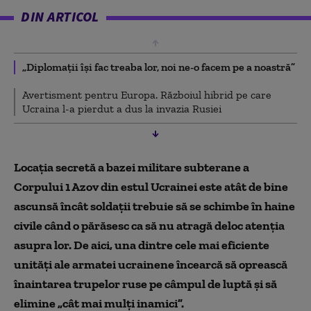
DIN ARTICOL
„Diplomații își fac treaba lor, noi ne-o facem pe a noastră”
Avertisment pentru Europa. Războiul hibrid pe care
Ucraina l-a pierdut a dus la invazia Rusiei
Locația secretă a bazei militare subterane a
Corpului 1 Azov din estul Ucrainei este atât de bine
ascunsă încât soldații trebuie să se schimbe în haine
civile când o părăsesc ca să nu atragă deloc atenția
asupra lor. De aici, una dintre cele mai eficiente
unități ale armatei ucrainene încearcă să oprească
înaintarea trupelor ruse pe câmpul de luptă și să
elimine „cât mai mulți inamici”.