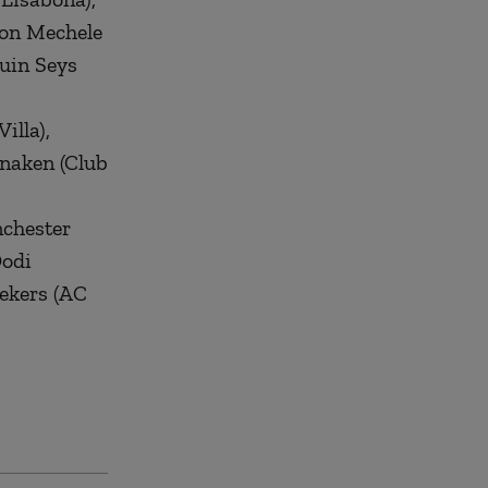
don Mechele
quin Seys
illa),
anaken (Club
nchester
Dodi
aekers (AC