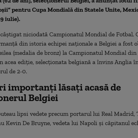
(62 de ani), selecționerul Belgiei, a anunțat lotul fi
oșii” pentru Cupa Mondială din Statele Unite, Mexi
9 iulie).
 câștigat niciodată Campionatul Mondial de Fotbal. 
manță din istoria echipei naționale a Belgiei a fost 
treilea (medalia de bronz) la Campionatul Mondial din 
n acea ediție, selecționata belgiană a învins Anglia în
rul de 2-0.
i importanți lăsați acasă de
onerul Belgiei
puteau lipsi vedete precum portarul lui Real Madrid,
au Kevin De Bruyne, vedeta lui Napoli și căpitanul ec