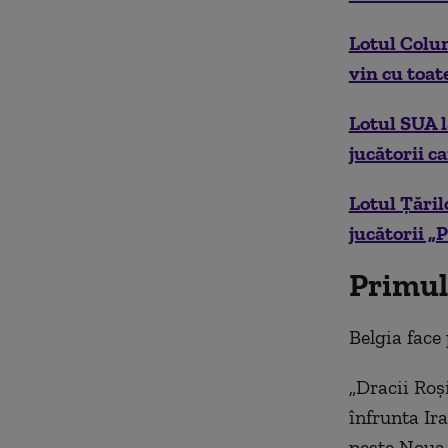
Lotul Colu
vin cu toat
Lotul SUA l
jucătorii c
Lotul Țăril
jucătorii „
Primul
Belgia face
„Dracii Roși
înfrunta Ir
peste Noua 