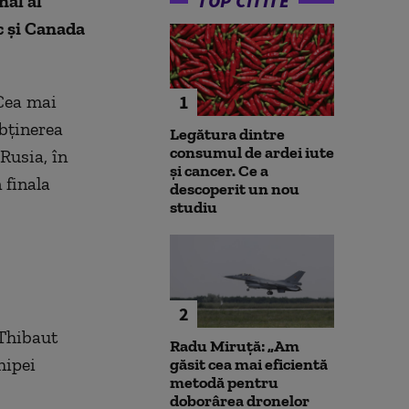
TOP CITITE
nal al
c şi Canada
Cea mai
1
obținerea
Legătura dintre
consumul de ardei iute
Rusia, în
și cancer. Ce a
 finala
descoperit un nou
studiu
2
 Thibaut
Radu Miruță: „Am
hipei
găsit cea mai eficientă
metodă pentru
doborârea dronelor