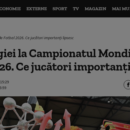
CONOMIE
EXTERNE
SPORT
TV
MAGAZIN
MAI MU
e Fotbal 2026. Ce jucători importanți lipsesc
giei la Campionatul Mondi
26. Ce jucători importanți
 15:29
8:59