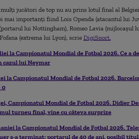
mulți jucători de top nu au prins lotul final al Belgie
i mai importanți fiind Lois Openda (atacantul lui Ju
(portarul lui Nottingham), Romeo Lavia (mijlocașul lu
Fofana (extrema lui Lyon), scrie
DigiSport.
liei la Campionatul Mondial de Fotbal 2026. Ce a de
n cazul lui Neymar
ei la Campionatul Mondial de Fotbal 2026. Barcelon
 0
ței, Campionatul Mondial de Fotbal 2026. Didier D
timul turneu final, vine cu câteva surprize
aniei la Campionatul Mondial de Fotbal 2026. Tel
r s-a terminat: portarul de 40 de ani, posibil titu