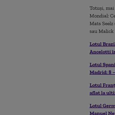
Totuși, mai 
Mondial: Ce
Mats Seelz 
sau Malick 
Lotul Brazi
Ancelotti î
Lotul Spani
Madrid: 8 –
Lotul Fran
aflat la ul
Lotul Germ
Manuel Neue