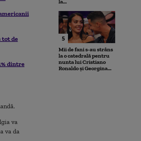
la...
americanii
5
 tot de
Mii de fani s-au strâns
la o catedrală pentru
nunta lui Cristiano
1% dintre
Ronaldo şi Georgina...
landă.
lgia va
ia va da