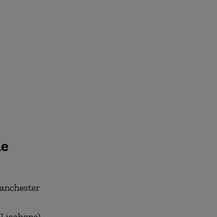
de
anchester
Lisabona),