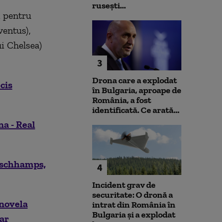
rusești...
i pentru
ventus),
i Chelsea)
3
Drona care a explodat
cis
în Bulgaria, aproape de
România, a fost
identificată. Ce arată...
a - Real
eschhamps,
4
Incident grav de
securitate: O dronă a
enovela
intrat din România în
Bulgaria şi a explodat
lar