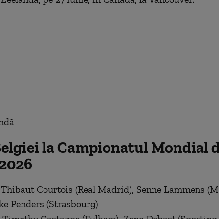
ndă
Belgiei la Campionatul Mondial 
 2026
 Thibaut Courtois (Real Madrid), Senne Lammens (M
ke Penders (Strasbourg)
 Timothy Castagne (Fulham), Zeno Debast (Sporting 