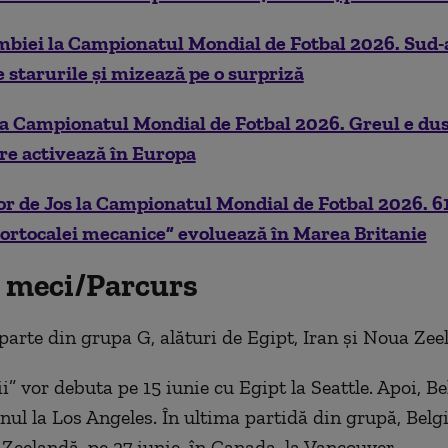
mbiei la Campionatul Mondial de Fotbal 2026. Sud-
e starurile și mizează pe o surpriză
a Campionatul Mondial de Fotbal 2026. Greul e dus
are activează în Europa
or de Jos la Campionatul Mondial de Fotbal 2026. 6
Portocalei mecanice” evoluează în Marea Britanie
 meci/Parcurs
 parte din grupa G, alături de Egipt, Iran și Noua Zee
i” vor debuta pe 15 iunie cu Egipt la Seattle. Apoi, Be
anul la Los Angeles. În ultima partidă din grupă, Belg
Zeelandă, pe 27 iunie, în Canada, la Vancouver.