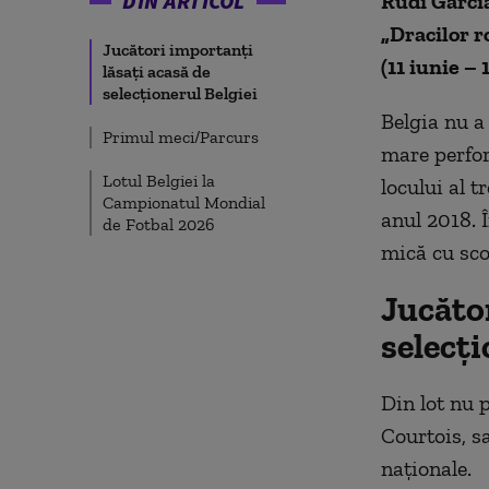
DIN ARTICOL
Rudi Garcia 
„Dracilor r
Jucători importanți
(11 iunie – 1
lăsați acasă de
selecționerul Belgiei
Belgia nu a
Primul meci/Parcurs
mare perfor
Lotul Belgiei la
locului al 
Campionatul Mondial
anul 2018. Î
de Fotbal 2026
mică cu sco
Jucător
selecți
Din lot nu 
Courtois, s
naționale.