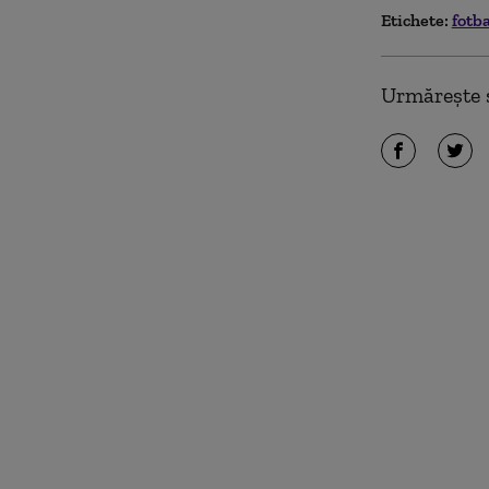
Etichete:
fotb
Urmărește ș