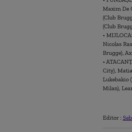
Maxim De C
(Club Brugg
(Club Brugg
• MIJLOCAȘI
Nicolas Ras
Brugge), Ax
• ATACANȚI:
City), Mati
Lukebakio (
Milan), Lea
Editor :
Seb