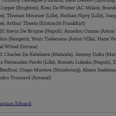
uyper (Brighton), Koni De Winter (AC Milan), Bran
e), Thomas Meunier (Lille), Nathan Ngoy (Lille), Joa
e), Arthur Theate (Eintracht Frankfurt)
: Kevin De Bruyne (Napoli), Amadou Onana (Aston V
kin (Rangers), Youri Tielemans (Aston Villa), Hans V
el Witsel (Girona)
 Charles De Ketelaere (Atalanta), Jeremy Doku (Ma
as Fernandez-Pardo (Lille), Romelu Lukaku (Napoli), 
Benfica), Diego Moreira (Strasbourg), Alexis Saelem
ndro Trossard (Arsenal)
astian Eduard