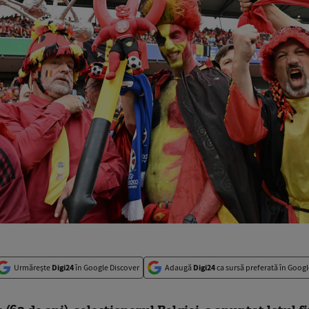
Urmărește
Digi24
în Google Discover
Adaugă
Digi24
ca sursă preferată în Googl