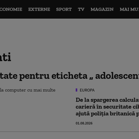
CONOMIE
EXTERNE
SPORT
TV
MAGAZIN
MAI MU
ti
ltate pentru eticheta
adolescen
EUROPA
De la spargerea calculat
carieră în securitate c
ajută poliția britanică 
01.08.2026