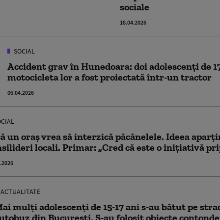
sociale
18.04.2026
SOCIAL
Accident grav în Hunedoara: doi adolescenți de 17
motocicleta lor a fost proiectată într-un tractor
06.04.2026
CIAL
ă un oraș vrea să interzică păcănelele. Ideea aparț
silideri locali. Primar: „Cred că este o inițiativă pr
.2026
ACTUALITATE
ai mulţi adolescenţi de 15-17 ani s-au bătut pe stra
utobuz din Bucureşti. S-au folosit obiecte contonden