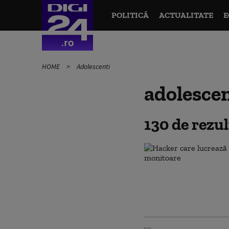
POLITICĂ
ACTUALITATE
E
HOME
Adolescenti
adolescen
130 de rezu