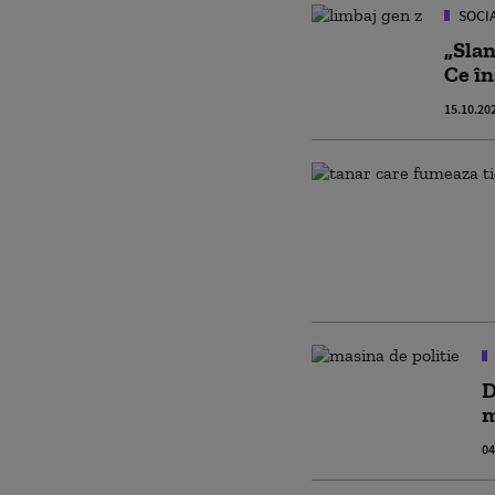
SOCI
„Slan
Ce în
15.10.20
D
m
04