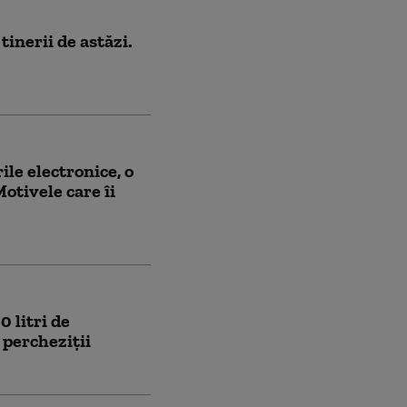
inerii de astăzi.
ile electronice, o
otivele care îi
0 litri de
 percheziții