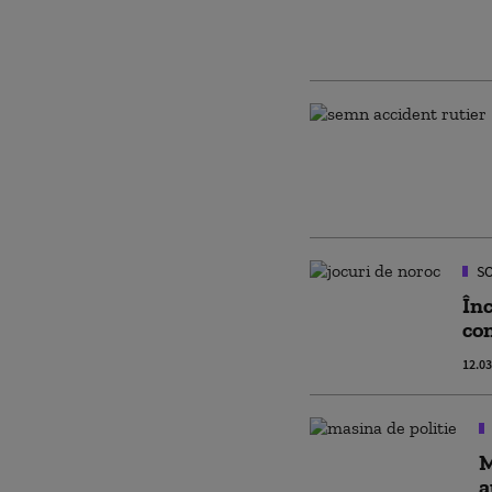
SO
Înc
con
12.03
M
a