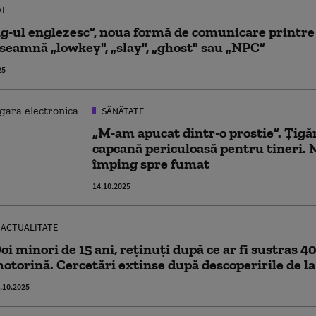
AL
g-ul englezesc”, noua formă de comunicare printre t
seamnă „lowkey", „slay", „ghost" sau „NPC”
25
SĂNĂTATE
„M-am apucat dintr-o prostie”. Țigăr
capcană periculoasă pentru tineri. M
împing spre fumat
14.10.2025
ACTUALITATE
oi minori de 15 ani, reţinuţi după ce ar fi sustras 40
otorină. Cercetări extinse după descoperirile de la
.10.2025