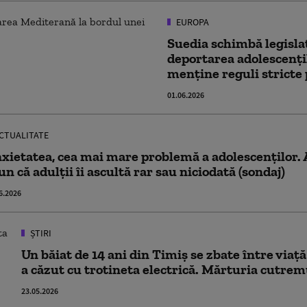
EUROPA
Suedia schimbă legisla
deportarea adolescenți
menține reguli stricte 
01.06.2026
CTUALITATE
xietatea, cea mai mare problemă a adolescenților. 
un că adulții îi ascultă rar sau niciodată (sondaj)
6.2026
ȘTIRI
Un băiat de 14 ani din Timiș se zbate între viaț
a căzut cu trotineta electrică. Mărturia cutrem
23.05.2026