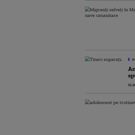
A
An
sp
01.0