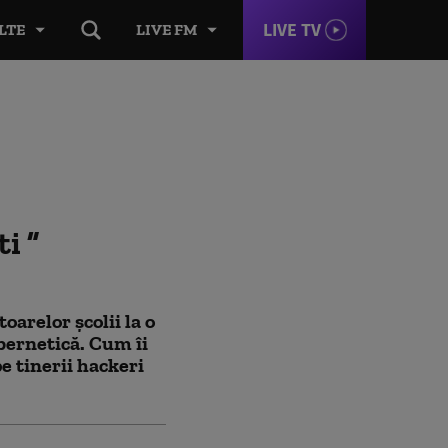
LIVE TV
LTE
LIVE FM
ti
oarelor școlii la o
ibernetică. Cum îi
pe tinerii hackeri