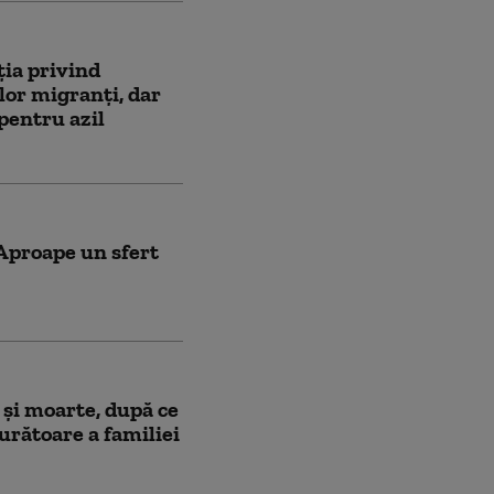
ția privind
lor migranți, dar
pentru azil
Aproape un sfert
ă și moarte, după ce
urătoare a familiei