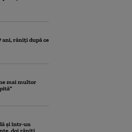
 ani, răniți după ce
ine mai multor
ipită”
dă şi într-un
te, doi răniți