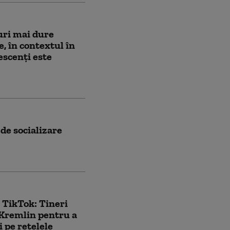
uri mai dure
, în contextul în
escenți este
 de socializare
 TikTok: Tineri
 Kremlin pentru a
i pe reţelele