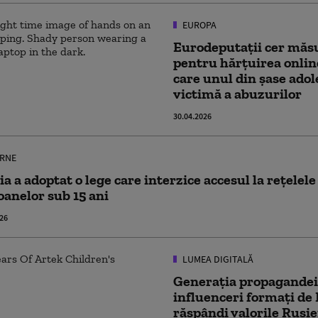
EUROPA
Eurodeputații cer măs
pentru hărțuirea online
care unul din șase adol
victimă a abuzurilor
30.04.2026
RNE
a a adoptat o lege care interzice accesul la rețelele
oanelor sub 15 ani
026
LUMEA DIGITALĂ
Generaţia propagandei
influenceri formaţi de
răspândi valorile Rusie