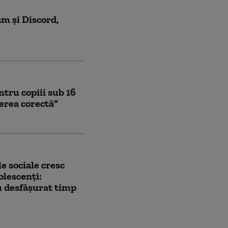
am și Discord,
ntru copiii sub 16
gerea corectă”
le sociale cresc
olescenți:
u desfășurat timp