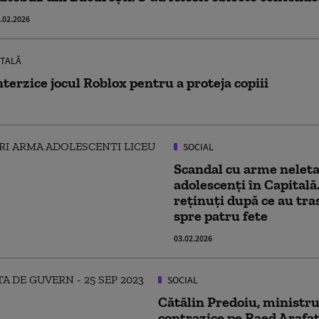
.02.2026
ITALĂ
nterzice jocul Roblox pentru a proteja copiii
SOCIAL
Scandal cu arme neleta
adolescenți în Capitală.
reținuți după ce au tras
spre patru fete
03.02.2026
SOCIAL
Cătălin Predoiu, ministrul
contrazice pe Raed Arafat