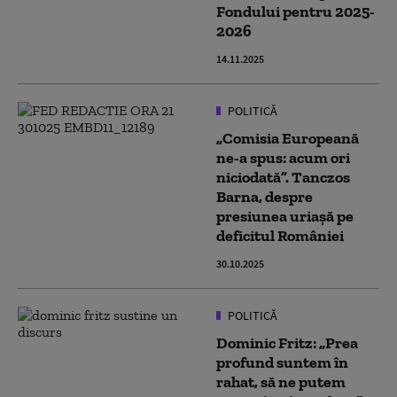
Fondului pentru 2025-
2026
14.11.2025
POLITICĂ
„Comisia Europeană
ne-a spus: acum ori
niciodată”. Tanczos
Barna, despre
presiunea uriașă pe
deficitul României
30.10.2025
POLITICĂ
Dominic Fritz: „Prea
profund suntem în
rahat, să ne putem