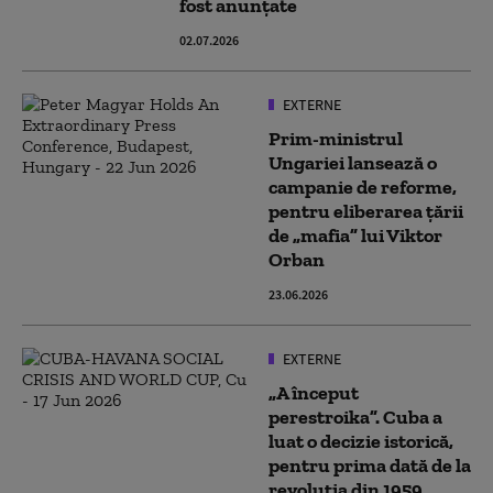
fost anunțate
02.07.2026
EXTERNE
Prim-ministrul
Ungariei lansează o
campanie de reforme,
pentru eliberarea țării
de „mafia” lui Viktor
Orban
23.06.2026
EXTERNE
„A început
perestroika”. Cuba a
luat o decizie istorică,
pentru prima dată de la
revoluția din 1959