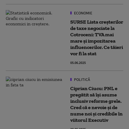
ECONOMIE
SURSE Lista creșterilor
de taxe negociate la
Cotroceni: TVA mai
mare și impozitarea
influencerilor. Ce tăieri
vor fi la stat
05.06.2025
POLITICĂ
Ciprian Ciucu: PNL e
pregătit să își asume
inclusiv reforme grele.
Cred că e nevoie și de
nume noi și credibile în
viitorul Executiv