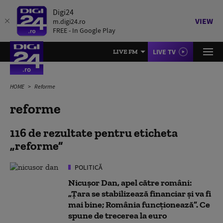
Digi24
VIEW
m.digi24.ro
FREE - In Google Play
LIVE TV
LIVE FM
HOME
Reforme
reforme
116 de rezultate pentru eticheta
reforme
POLITICĂ
Nicușor Dan, apel către români:
„Țara se stabilizează financiar și va fi
mai bine; România funcționează”. Ce
spune de trecerea la euro