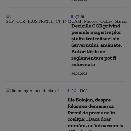
ȘTIRI
Deciziile CCR privind
pensiile magistraților
și alte trei măsuri ale
Guvernului, amânate.
Autoritățile de
reglementare pot fi
reformate
24.09.2025
POLITICĂ
Ilie Bolojan, despre
folosirea demisiei ca
formă de presiune în
coaliție: „Dacă doar
mimăm, ne întoarcem la