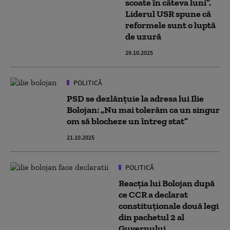
scoate în câteva luni”.
Liderul USR spune că
reformele sunt o luptă
de uzură
29.10.2025
POLITICĂ
PSD se dezlănțuie la adresa lui Ilie
Bolojan: „Nu mai tolerăm ca un singur
om să blocheze un întreg stat”
21.10.2025
POLITICĂ
Reacția lui Bolojan după
ce CCR a declarat
constituționale două legi
din pachetul 2 al
Guvernului