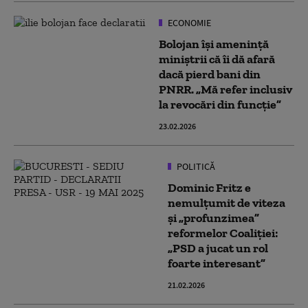
ECONOMIE
Bolojan își amenință
miniștrii că îi dă afară
dacă pierd bani din
PNRR. „Mă refer inclusiv
la revocări din funcție”
23.02.2026
POLITICĂ
Dominic Fritz e
nemulțumit de viteza
și „profunzimea”
reformelor Coaliției:
„PSD a jucat un rol
foarte interesant”
21.02.2026