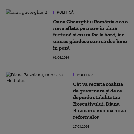
POLITICĂ
Oana Gheorghiu: România e ca o
navă aflată pe mare în plină
furtună şi cu un foc la bord, iar
unii se gândesc cum să dea bine
în poză
01.04.2026
POLITICĂ
Cât va rezista coaliția
de guvernare și de ce
depinde stabilitatea
Executivului. Diana
Buzoianu explică miza
reformelor
17.03.2026