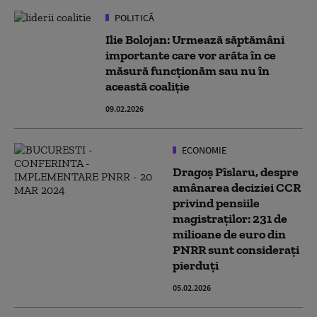
POLITICĂ
Ilie Bolojan: Urmează săptămâni
importante care vor arăta în ce
măsură funcţionăm sau nu în
această coaliţie
09.02.2026
ECONOMIE
Dragoș Pîslaru, despre
amânarea deciziei CCR
privind pensiile
magistraților: 231 de
milioane de euro din
PNRR sunt considerați
pierduți
05.02.2026