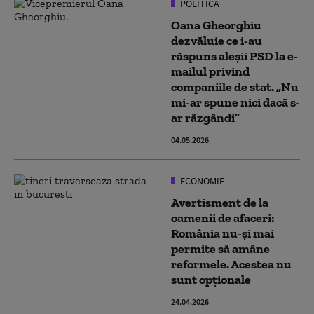
POLITICĂ
Oana Gheorghiu
dezvăluie ce i-au
răspuns aleșii PSD la e-
mailul privind
companiile de stat. „Nu
mi-ar spune nici dacă s-
ar răzgândi”
04.05.2026
ECONOMIE
Avertisment de la
oamenii de afaceri:
România nu-şi mai
permite să amâne
reformele. Acestea nu
sunt opționale
24.04.2026