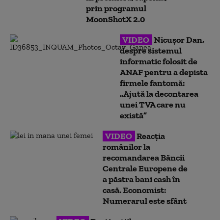
prin programul
MoonShotX 2.0
VIDEO
Nicuşor Dan,
despre sistemul
informatic folosit de
ANAF pentru a depista
firmele fantomă:
„Ajută la decontarea
unei TVA care nu
există”
VIDEO
Reacția
românilor la
recomandarea Băncii
Centrale Europene de
a păstra bani cash în
casă. Economist:
Numerarul este sfânt