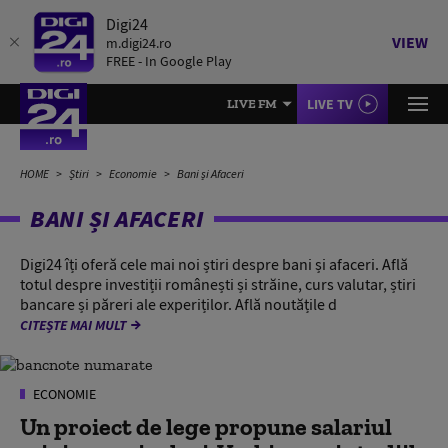
Digi24
VIEW
m.digi24.ro
FREE - In Google Play
LIVE TV
LIVE FM
HOME
Știri
Economie
Bani și Afaceri
BANI ȘI AFACERI
Digi24 îți oferă cele mai noi știri despre bani și afaceri. Află
totul despre investiții românești și străine, curs valutar, știri
bancare și păreri ale experiților. Află noutățile d
CITEȘTE MAI MULT
ECONOMIE
Un proiect de lege propune salariul