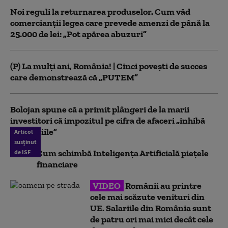
Noi reguli la returnarea produselor. Cum văd
comercianții legea care prevede amenzi de până la
25.000 de lei: „Pot apărea abuzuri”
(P) La mulți ani, România! | Cinci povești de succes
care demonstrează că „PUTEM”
Bolojan spune că a primit plângeri de la marii
investitori că impozitul pe cifra de afaceri „inhibă
investiţiile”
Articol
susținut
Cum schimbă Inteligența Artificială piețele
de ISF
financiare
VIDEO
Românii au printre
cele mai scăzute venituri din
UE. Salariile din România sunt
de patru ori mai mici decât cele