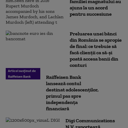
familiei magnatului au
ajuns la un acord
pentru succesiune
Preluarea unei bănci
din România se apropie
de final: ce trebuie să
facă clienții ca să-și
poată accesa banii din
conturi
Articol susținut de
Raiffeisen Bank
Raiffeisen Bank
lansează contul
destinat adolescenților,
primul pas spre
independența
financiară
Digi Communications
N.V. raportează