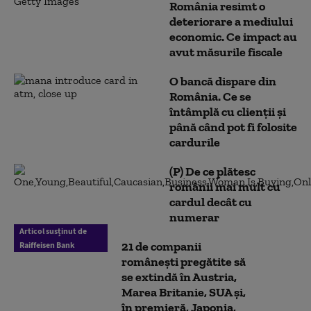
România resimt o
deteriorare a mediului
economic. Ce impact au
avut măsurile fiscale
O bancă dispare din
România. Ce se
întâmplă cu clienții și
până când pot fi folosite
cardurile
(P) De ce plătesc
românii mai mult cu
cardul decât cu
numerar
Articol susținut de
21 de companii
Raiffeisen Bank
românești pregătite să
se extindă în Austria,
Marea Britanie, SUA și,
în premieră, Japonia,