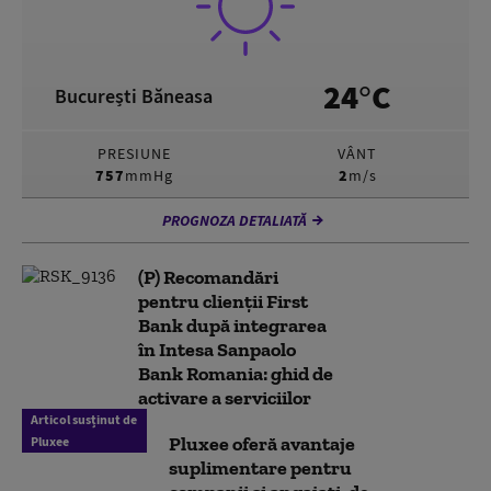
24°C
București Băneasa
PRESIUNE
VÂNT
757
mmHg
2
m/s
PROGNOZA DETALIATĂ
(P) Recomandări
pentru clienții First
Bank după integrarea
în Intesa Sanpaolo
Bank Romania: ghid de
activare a serviciilor
Articol susținut de
Pluxee oferă avantaje
Pluxee
suplimentare pentru