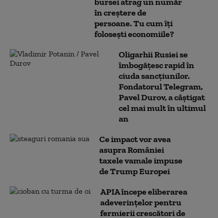
bursei atrag un număr
în creștere de
persoane. Tu cum îți
folosești economiile?
Oligarhii Rusiei se
îmbogățesc rapid în
ciuda sancțiunilor.
Fondatorul Telegram,
Pavel Durov, a câștigat
cel mai mult în ultimul
an
Ce impact vor avea
asupra României
taxele vamale impuse
de Trump Europei
APIA începe eliberarea
adeverinţelor pentru
fermierii crescători de