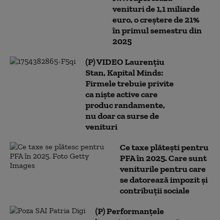
venituri de 1,1 miliarde
euro, o creștere de 21%
în primul semestru din
2025
(P) VIDEO Laurențiu
Stan, Kapital Minds:
Firmele trebuie privite
ca niște active care
produc randamente,
nu doar ca surse de
venituri
Ce taxe plătești pentru
PFA în 2025. Care sunt
veniturile pentru care
se datorează impozit și
contribuții sociale
(P) Performanțele