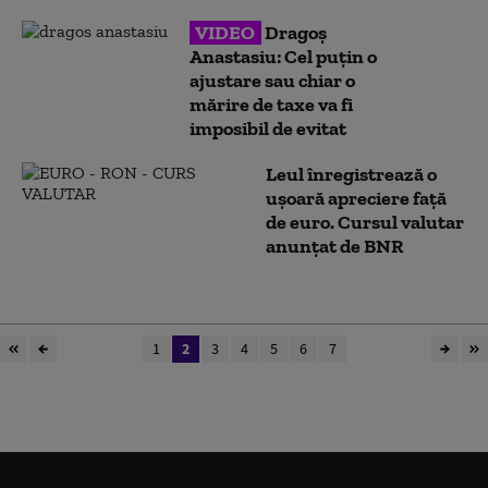
VIDEO
Dragoș
Anastasiu: Cel puțin o
ajustare sau chiar o
mărire de taxe va fi
imposibil de evitat
Leul înregistrează o
ușoară apreciere față
de euro. Cursul valutar
anunțat de BNR
1
2
3
4
5
6
7