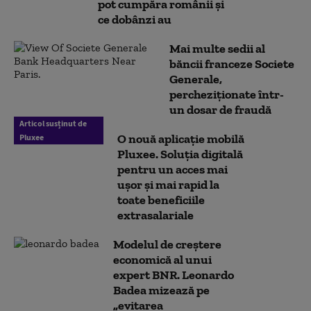
pot cumpăra românii și
ce dobânzi au
Mai multe sedii al
băncii franceze Societe
Generale,
percheziționate într-
un dosar de fraudă
Articol susținut de
O nouă aplicație mobilă
Pluxee
Pluxee. Soluția digitală
pentru un acces mai
ușor și mai rapid la
toate beneficiile
extrasalariale
Modelul de creștere
economică al unui
expert BNR. Leonardo
Badea mizează pe
„evitarea