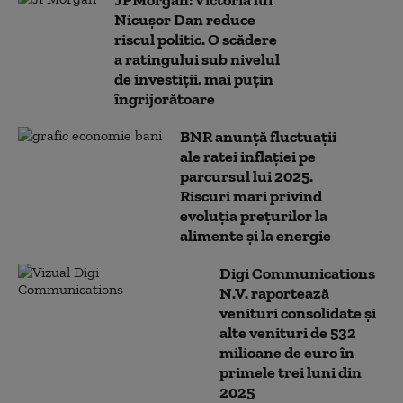
JPMorgan: Victoria lui
Nicuşor Dan reduce
riscul politic. O scădere
a ratingului sub nivelul
de investiţii, mai puţin
îngrijorătoare
BNR anunță fluctuații
ale ratei inflației pe
parcursul lui 2025.
Riscuri mari privind
evoluția prețurilor la
alimente și la energie
Digi Communications
N.V. raportează
venituri consolidate și
alte venituri de 532
milioane de euro în
primele trei luni din
2025