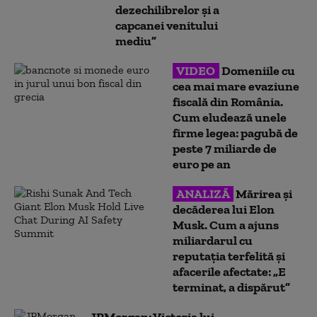
dezechilibrelor și a
capcanei venitului
mediu”
VIDEO
Domeniile cu
cea mai mare evaziune
fiscală din România.
Cum eludează unele
firme legea: pagubă de
peste 7 miliarde de
euro pe an
ANALIZĂ
Mărirea și
decăderea lui Elon
Musk. Cum a ajuns
miliardarul cu
reputația terfelită și
afacerile afectate: „E
terminat, a dispărut”