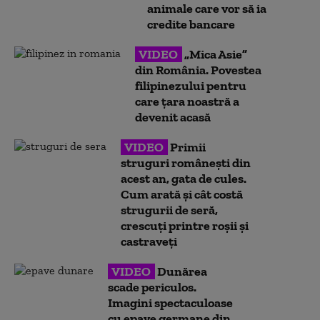
animale care vor să ia
credite bancare
VIDEO
„Mica Asie”
din România. Povestea
filipinezului pentru
care țara noastră a
devenit acasă
VIDEO
Primii
struguri românești din
acest an, gata de cules.
Cum arată și cât costă
strugurii de seră,
crescuți printre roșii și
castraveți
VIDEO
Dunărea
scade periculos.
Imagini spectaculoase
cu epave germane din