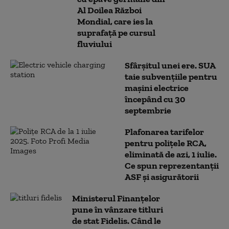
Al Doilea Război
Mondial, care ies la
suprafață pe cursul
fluviului
Sfârşitul unei ere. SUA
taie subvenţiile pentru
maşini electrice
începând cu 30
septembrie
Plafonarea tarifelor
pentru poliţele RCA,
eliminată de azi, 1 iulie.
Ce spun reprezentanţii
ASF şi asigurătorii
Ministerul Finanțelor
pune în vânzare titluri
de stat Fidelis. Când le