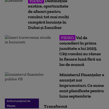
VIDEO
Destinațiile
exotice, oportunitate
de afaceri pentru
români: tot mai mulți
cumpără locuințe în
Dubai și Zanzibar
VIDEO
Val de
concedieri în prima
jumătate a lui 2025.
Câți români au rămas
în fiecare lună fără un
loc de muncă
Ministerul Finanțelor a
anunțat noi
împrumuturi. Ce sume
sunt planificate pentru
luna septembrie
Articol susținut de
Transformă
Pluxee