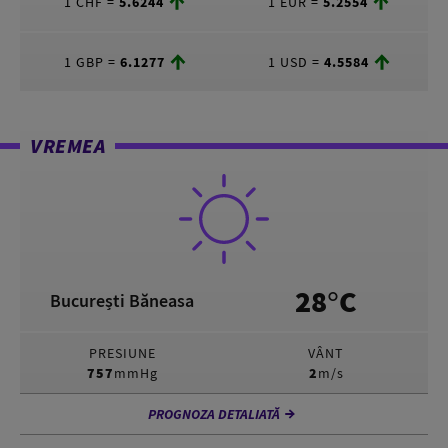
1 CHF =
5.6244
1 EUR =
5.2554
1 GBP =
6.1277
1 USD =
4.5584
VREMEA
28°C
București Băneasa
PRESIUNE
VÂNT
757
mmHg
2
m/s
PROGNOZA DETALIATĂ