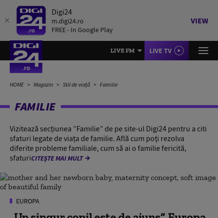
Digi24
VIEW
m.digi24.ro
FREE - In Google Play
LIVE TV
LIVE FM
HOME
Magazin
Stil de viață
Familie
FAMILIE
Vizitează secțiunea ”Familie” de pe site-ul Digi24 pentru a citi
sfaturi legate de viața de familie. Află cum poți rezolva
diferite probleme familiale, cum să ai o familie fericită,
sfaturi
CITEȘTE MAI MULT
EUROPA
„Un singur copil este de ajuns”. Europa