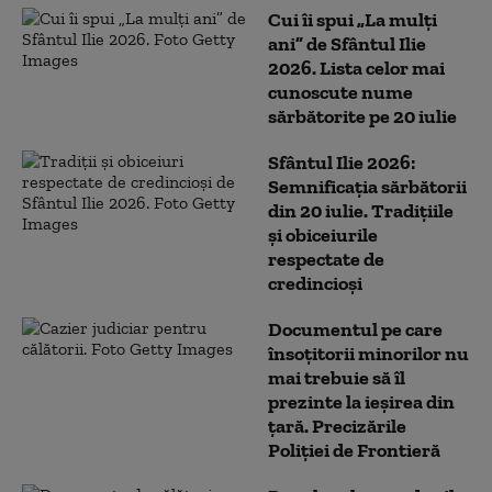
Cui îi spui „La mulți
ani” de Sfântul Ilie
2026. Lista celor mai
cunoscute nume
sărbătorite pe 20 iulie
Sfântul Ilie 2026:
Semnificația sărbătorii
din 20 iulie. Tradițiile
și obiceiurile
respectate de
credincioși
Documentul pe care
însoțitorii minorilor nu
mai trebuie să îl
prezinte la ieșirea din
țară. Precizările
Poliției de Frontieră