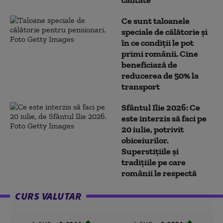
calitate
Ce sunt taloanele
speciale de călătorie și
în ce condiții le pot
primi românii. Cine
beneficiază de
reducerea de 50% la
transport
Sfântul Ilie 2026: Ce
este interzis să faci pe
20 iulie, potrivit
obiceiurilor.
Superstițiile și
tradițiile pe care
românii le respectă
CURS VALUTAR