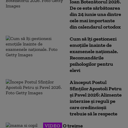
Ioan Botezătorul 2026.
De ce este sărbătoarea
din 24 iunie una dintre
cele mai importante
din calendarul ortodox
Cum să îți gestionezi
emoțiile înainte de
examenele naționale.
Recomandările
psihologilor pentru
elevi
A început Postul
Sfinților Apostoli Petru
și Pavel 2026: Alimente
interzise și reguli pe
care credincioșii
trebuie să le respecte
VIDEO
O treime