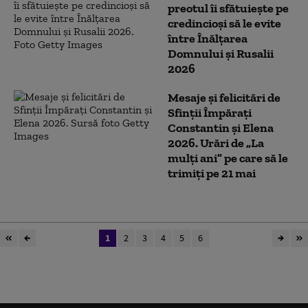
preotul îi sfătuiește pe
credincioși să le evite
între Înălțarea
Domnului și Rusalii
2026
Mesaje și felicitări de
Sfinții Împărați
Constantin și Elena
2026. Urări de „La
mulți ani” pe care să le
trimiți pe 21 mai
1
2
3
4
5
6