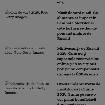
zile
Moșii de vară 2026: Ce
alimente se împart în
Sâmbăta Morților și
câte farfurii se dau de
pomană înainte de
Rusalii
Minivacanța de Rusalii
2026: Cum eviți
capcanele rezervărilor
online și în ce situații
poți primi compensații
de până la 600 de euro
Crește indemnizația de
însoțitor de la 1 iulie
2026. Suma pe care o
vor primi beneficiarii
după majorarea