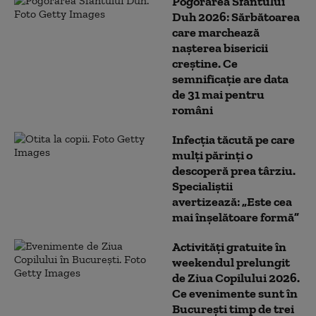
Pogorârea Sfântului
Duh 2026: Sărbătoarea
care marchează
nașterea bisericii
creștine. Ce
semnificație are data
de 31 mai pentru
români
Infecția tăcută pe care
mulți părinți o
descoperă prea târziu.
Specialiștii
avertizează: „Este cea
mai înșelătoare formă”
Activități gratuite în
weekendul prelungit
de Ziua Copilului 2026.
Ce evenimente sunt în
București timp de trei