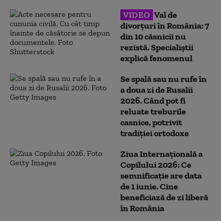
VIDEO
Val de
divorțuri în România: 7
din 10 căsnicii nu
rezistă. Specialiștii
explică fenomenul
Se spală sau nu rufe în
a doua zi de Rusalii
2026. Când pot fi
reluate treburile
casnice, potrivit
tradiției ortodoxe
Ziua Internațională a
Copilului 2026: Ce
semnificație are data
de 1 iunie. Cine
beneficiază de zi liberă
în România