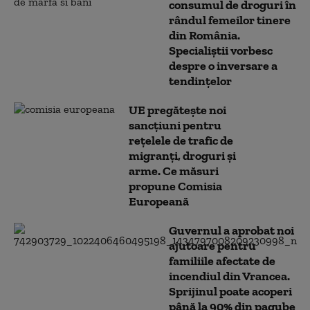
consumul de droguri în
rândul femeilor tinere
din România.
Specialiștii vorbesc
despre o inversare a
tendințelor
UE pregătește noi
sancțiuni pentru
rețelele de trafic de
migranți, droguri și
arme. Ce măsuri
propune Comisia
Europeană
Guvernul a aprobat noi
ajutoare pentru
familiile afectate de
incendiul din Vrancea.
Sprijinul poate acoperi
până la 90% din pagube