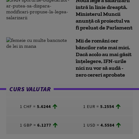
Noua lege a salarizării
intră în linie dreaptă.
Ministerul Muncii
anunță că proiectul va
fi preluat de Parlament
Mii de români cer
băncilor rate mai mici.
Dacă acolo au mai găsit
înțelegere, IFN-urile
nici nu vor să audă -
zero cereri aprobate
CURS VALUTAR
1 CHF =
5.6244
1 EUR =
5.2554
1 GBP =
6.1277
1 USD =
4.5584