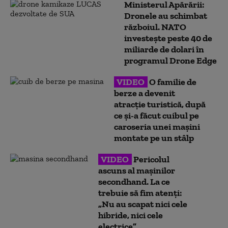
Ministerul Apărării:
Dronele au schimbat
războiul. NATO
investește peste 40 de
miliarde de dolari în
programul Drone Edge
VIDEO
O familie de
berze a devenit
atracție turistică, după
ce și-a făcut cuibul pe
caroseria unei mașini
montate pe un stâlp
VIDEO
Pericolul
ascuns al mașinilor
secondhand. La ce
trebuie să fim atenți:
„Nu au scapat nici cele
hibride, nici cele
electrice”