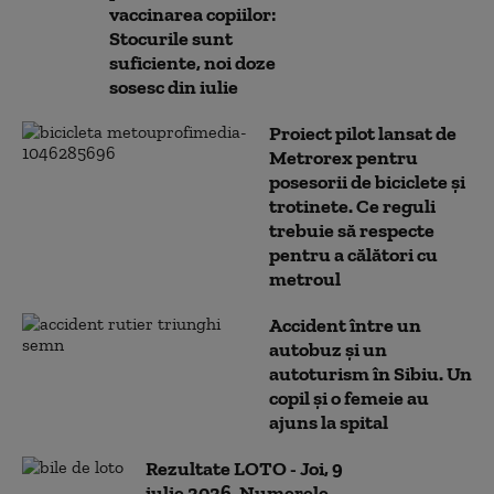
vaccinarea copiilor:
Stocurile sunt
suficiente, noi doze
sosesc din iulie
Proiect pilot lansat de
Metrorex pentru
posesorii de biciclete şi
trotinete. Ce reguli
trebuie să respecte
pentru a călători cu
metroul
Accident între un
autobuz și un
autoturism în Sibiu. Un
copil și o femeie au
ajuns la spital
Rezultate LOTO - Joi, 9
iulie 2026. Numerele