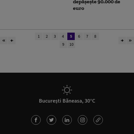
depășește 90.000 de
euro
1
2
3
4
5
6
7
8
9
10
București Băneasa, 30°C