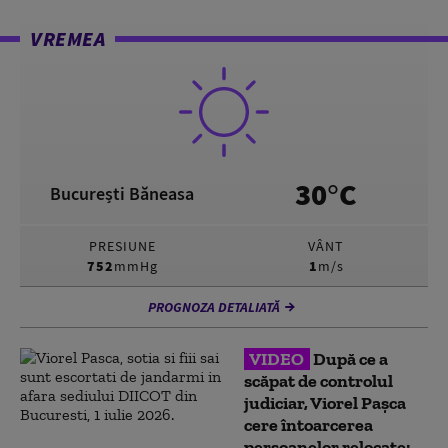
VREMEA
30°C
București Băneasa
PRESIUNE
VÂNT
752
mmHg
1
m/s
PROGNOZA DETALIATĂ
VIDEO
După ce a
scăpat de controlul
judiciar, Viorel Pașca
cere întoarcerea
persoanelor relocate: