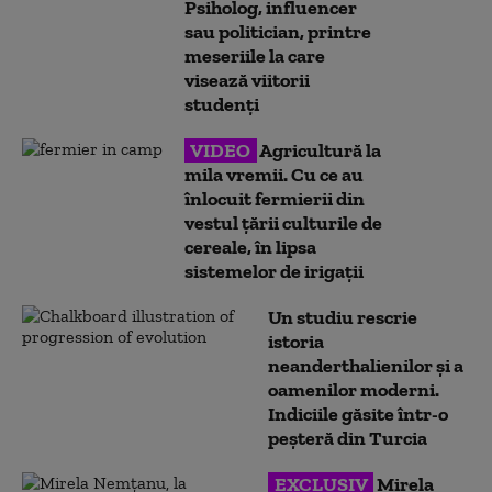
Psiholog, influencer
sau politician, printre
meseriile la care
visează viitorii
studenți
VIDEO
Agricultură la
mila vremii. Cu ce au
înlocuit fermierii din
vestul țării culturile de
cereale, în lipsa
sistemelor de irigații
Un studiu rescrie
istoria
neanderthalienilor și a
oamenilor moderni.
Indiciile găsite într-o
peșteră din Turcia
EXCLUSIV
Mirela