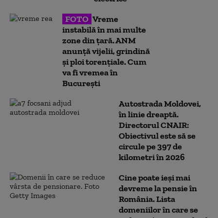
FOTO
Vreme
instabilă în mai multe
zone din țară. ANM
anunță vijelii, grindină
și ploi torențiale. Cum
va fi vremea în
București
Autostrada Moldovei,
în linie dreaptă.
Directorul CNAIR:
Obiectivul este să se
circule pe 397 de
kilometri în 2026
Cine poate ieși mai
devreme la pensie în
România. Lista
domeniilor în care se