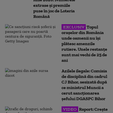
extrase și premiile
puse în joc de Loteria
Română
EXCLUSIV
Topul
orașelor din România
unde oamenii nu își
plătesc amenzile
rutiere. Unele restanțe
sunt mai vechi de 25 de
ani
Azilele ilegale: Comisia
de disciplină din cadrul
CJ Bihor, sesizată după
ce ministrul Muncii a
cerut sancționarea
șefului DGASPC Bihor
VIDEO
Raport: Crește