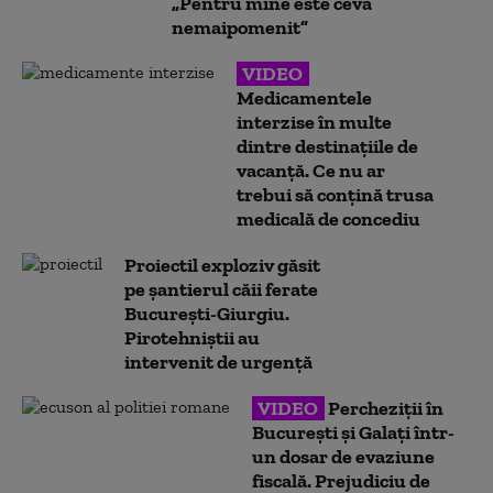
„Pentru mine este ceva
nemaipomenit”
VIDEO
Medicamentele
interzise în multe
dintre destinațiile de
vacanță. Ce nu ar
trebui să conțină trusa
medicală de concediu
Proiectil exploziv găsit
pe șantierul căii ferate
București-Giurgiu.
Pirotehniștii au
intervenit de urgență
VIDEO
Percheziții în
București și Galați într-
un dosar de evaziune
fiscală. Prejudiciu de