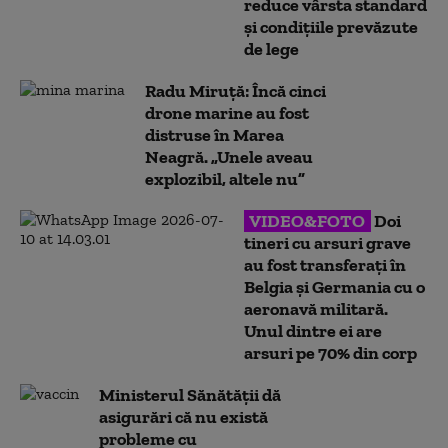
reduce vârsta standard
și condițiile prevăzute
de lege
Radu Miruță: Încă cinci
drone marine au fost
distruse în Marea
Neagră. „Unele aveau
explozibil, altele nu”
VIDEO&FOTO
Doi
tineri cu arsuri grave
au fost transferați în
Belgia și Germania cu o
aeronavă militară.
Unul dintre ei are
arsuri pe 70% din corp
Ministerul Sănătății dă
asigurări că nu există
probleme cu