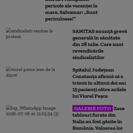
pericole ale vacanței la
mare. Salvamar: „Sunt
periculoase!”
SANITAS anunță grevă
generală în sănătate
din 28 iulie. Care sunt
revendicările
sindicaliștilor
Spitalul Judeţean
Constanţa afirmă că a
trimis în ultimii doi ani
15 pacienţi către azilele
lui Viorel Paşca
GALERIE FOTO
Zece
tablouri furate din
Italia au fost găsite în
România. Valoarea lor