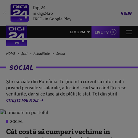
Digi24
VIEW
m.digi24.ro
FREE - In Google Play
LIVE TV
LIVE FM
HOME
Știri
Actualitate
Social
SOCIAL
Știri sociale din România. Te ținem la curent cu informații
privind pensiile și salariile, afli când scad sau când îți cresc
veniturile, dar și ce taxe ai de plătit la stat. Tot din știril
CITEȘTE MAI MULT
SOCIAL
Cât costă să cumperi vechime în